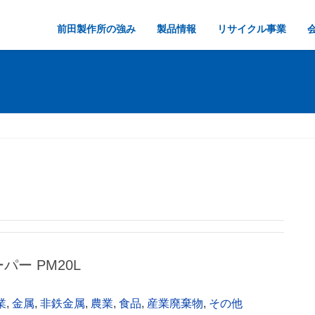
前田製作所の強み
製品情報
リサイクル事業
ーパー PM20L
業
,
金属
,
非鉄金属
,
農業
,
食品
,
産業廃棄物
,
その他