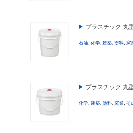
▶︎ プラスチック 丸
石油
,
化学
,
建築
,
塗料
,
窯
▶︎ プラスチック 丸
化学
,
建築
,
塗料
,
窯業
,
そ