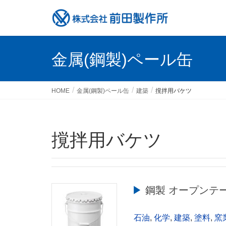
金属(鋼製)ペール缶
HOME
金属(鋼製)ペール缶
建築
撹拌用バケツ
撹拌用バケツ
▶︎ 鋼製 オープンテ
石油
,
化学
,
建築
,
塗料
,
窯