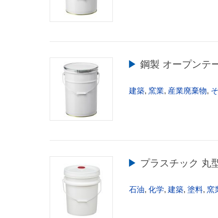
▶︎ 鋼製 オープンテー
建築
,
窯業
,
産業廃棄物
,
▶︎ プラスチック 丸
石油
,
化学
,
建築
,
塗料
,
窯