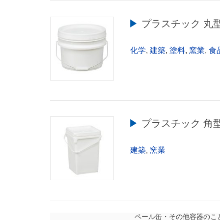
▶︎ プラスチック 丸
化学
,
建築
,
塗料
,
窯業
,
食
▶︎ プラスチック 角
建築
,
窯業
ペール缶・その他容器のこ