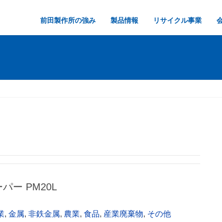
前田製作所の強み
製品情報
リサイクル事業
ーパー PM20L
業
,
金属
,
非鉄金属
,
農業
,
食品
,
産業廃棄物
,
その他