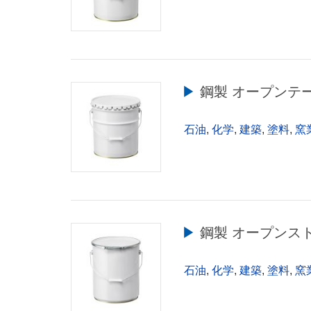
▶︎ 鋼製 オープンテー
石油
,
化学
,
建築
,
塗料
,
窯
▶︎ 鋼製 オープンス
石油
,
化学
,
建築
,
塗料
,
窯