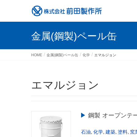
金属(鋼製)ペール缶
HOME
金属(鋼製)ペール缶
化学
エマルジョン
エマルジョン
▶︎ 鋼製 オープンテ
石油
,
化学
,
建築
,
塗料
,
窯