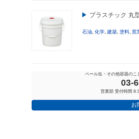
▶︎ プラスチック 丸
石油
,
化学
,
建築
,
塗料
,
窯
ペール缶・その他容器のこ
03-
営業部 受付時間 8:3
お