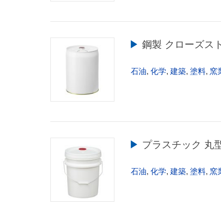
▶︎ 鋼製 クローズスト
石油
,
化学
,
建築
,
塗料
,
窯
▶︎ プラスチック 丸
石油
,
化学
,
建築
,
塗料
,
窯