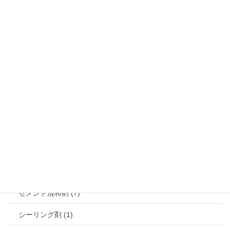
水系塗料 (10)
捺染剤 (1)
自動車コーティング塗料 (2)
撹拌用バケツ (3)
レジストインキ (1)
窯業 (13)
鋳型剤 (2)
セメント剤 (7)
セメント混和剤 (7)
シーリング剤 (1)